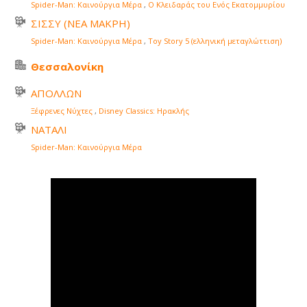
Spider-Man: Καινούργια Μέρα
,
Ο Κλειδαράς του Ενός Εκατομμυρίου
ΣΙΣΣΥ (ΝΕΑ ΜΑΚΡΗ)
Spider-Man: Καινούργια Μέρα
,
Toy Story 5 (ελληνική μεταγλώττιση)
Θεσσαλονίκη
ΑΠΟΛΛΩΝ
Ξέφρενες Νύχτες
,
Disney Classics: Ηρακλής
ΝΑΤΑΛΙ
Spider-Man: Καινούργια Μέρα